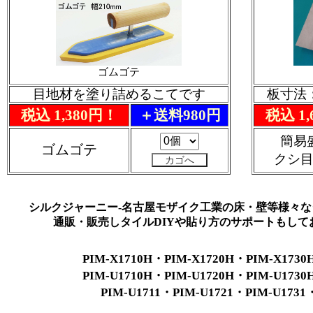
ゴムゴテ
目地材を塗り詰めるこてです
板寸法：
税込 1,380円！
＋送料980円
税込 1
簡易
ゴムゴテ
クシ
シルクジャーニー-名古屋モザイク工業の床・壁等様々な
通販・販売しタイルDIYや貼り方のサポートもして
PIM-X1710H・PIM-X1720H・PIM-X1730
PIM-U1710H・PIM-U1720H・PIM-U1730
PIM-U1711・PIM-U1721・PIM-U1731