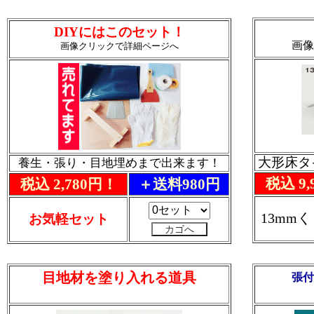
DIYにはこのセット！
画像
画像クリックで詳細ページへ
大形床タ
養生・張り・目地埋めまで出来ます！
税込 9,
税込 2,780円！
＋送料980円
13mm
お気軽セット
目地材を塗り入れる道具
張付