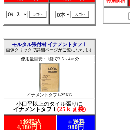
特別価格
モルタル張付材 イナメントタフⅠ
画像クリックで詳細ページがご覧になれます
使用量目安：1袋で2.5～4㎡分
イナメントタフ1-25KG
小口平以上のタイル張りに
(25ｋｇ袋)
イナメントタフⅠ
1袋税込
＋送料
4,180円！
980円