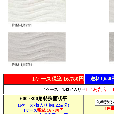
1ケース税込 16,780円
＋送料1,68
1㎡あたり 11
1ケース 1.42㎡入り⇒
600×300角特殊面状平
(1ケース7枚入り 約1.22㎡分)
↑色
税込 16,780円
1ケース