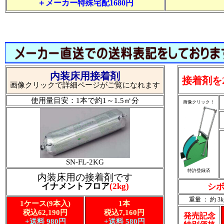
＋メーカー特殊宅配1680円
内装床用接着剤
接着剤を
画像クリックで詳細ページがご覧になれます
使用量目安：1本で約1～1.5㎡分
画像クリック！
SN-FL-2KG
特許登録済
内装床用の接着剤です
イナメントフロア
(2kg)
シボ
重量 ： 約 3k
1ケース(9本入)
1本
税込62,190円
税込7,160円
発売記念
+送料 980円
+送料 580円