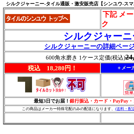
シルクジャーニー-タイル通販・激安販売店【シンユウ-ス
下記 メ
ク
シルクジャーニ
シルクジャーニーの詳細ペー
24
600角水磨き 1ケース定価(税込)
税込 18,280円！
＋メーカ
最短3日でお届！
銀行振込・カード・PayPay
この商品はメーカー特殊宅配のみの配送になります、
(送料・配