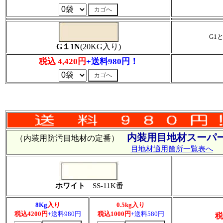
G1
G１1N
(20KG入り)
税込 4,420円
+送料980円！
内装用目地材スーパー
（内装用防汚目地材の定番）
目地材適用箇所一覧表へ
ホワイト
SS-11K番
8Kg
入り
0.5kg入り
税込4200円
+送料980円
税込1000円
+送料580円
税