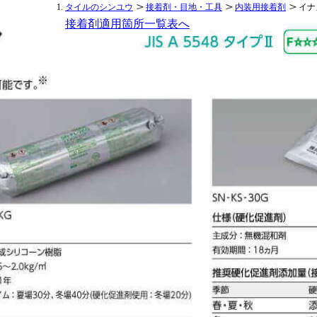
タイルのシンユウ
接着剤・目地・工具
内装用接着剤
イナ
接着剤適用箇所一覧表へ