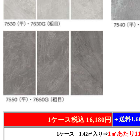
1ケース税込 16,180円
＋送料1,
1㎡あたり11
1ケース 1.42㎡入り⇒