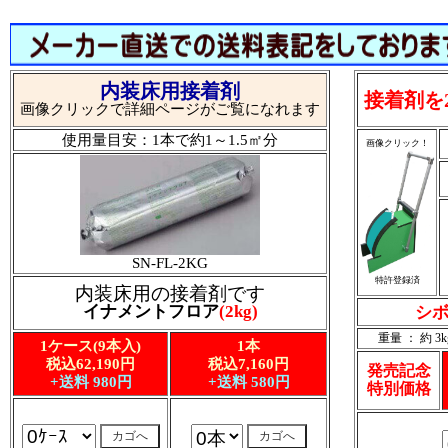
内装床用接着剤
接着剤を
画像クリックで詳細ページがご覧になれます
使用量目安：1本で約1～1.5㎡分
画像クリック！
SN-FL-2KG
特許登録済
内装床用の接着剤です
イナメントフロア
(2kg)
シボ
重量 ： 約 3k
1ケース(9本入)
1本
税込62,190円
税込7,160円
発売記念
+送料 980円
+送料 580円
特別価格