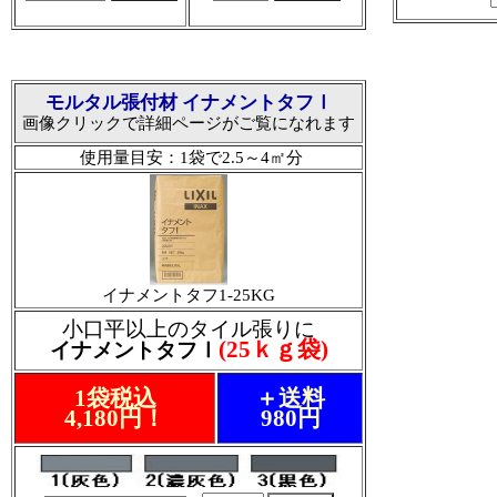
モルタル張付材 イナメントタフⅠ
画像クリックで詳細ページがご覧になれます
使用量目安：1袋で2.5～4㎡分
イナメントタフ1-25KG
小口平以上のタイル張りに
(25ｋｇ袋)
イナメントタフⅠ
1袋税込
＋送料
4,180円！
980円