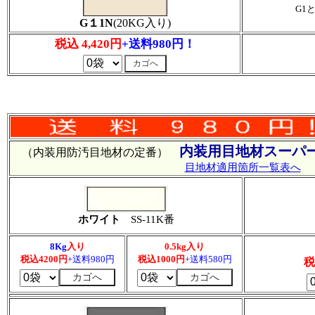
G1
G１1N
(20KG入り)
税込 4,420円
+送料980円！
内装用目地材スーパー
（内装用防汚目地材の定番）
目地材適用箇所一覧表へ
ホワイト
SS-11K番
8Kg
入り
0.5kg入り
税込4200円
+送料980円
税込1000円
+送料580円
税