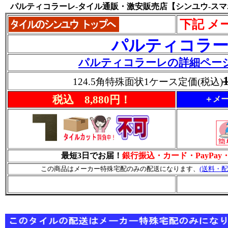
パルティコラーレ-タイル通販・激安販売店【シンユウ-ス
下記 メ
パルティコラ
パルティコラーレの詳細ペー
124.5角特殊面状1ケース定価(税込)
税込 8,880円！
＋メー
最短3日でお届！
銀行振込・カード・PayPa
この商品はメーカー特殊宅配のみの配送になります、
(送料・配