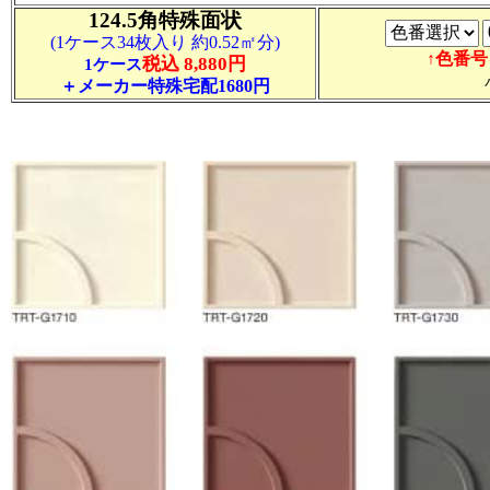
124.5角特殊面状
(1ケース34枚入り 約0.52㎡分)
↑色番
税込 8,880円
1ケース
＋メーカー特殊宅配1680円