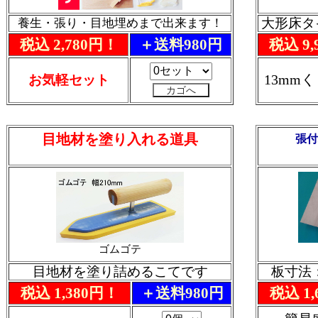
大形床タ
養生・張り・目地埋めまで出来ます！
税込 2,780円！
＋送料980円
税込 9,
13mm
お気軽セット
目地材を塗り入れる道具
張付
ゴムゴテ
目地材を塗り詰めるこてです
板寸法：
税込 1,380円！
＋送料980円
税込 1