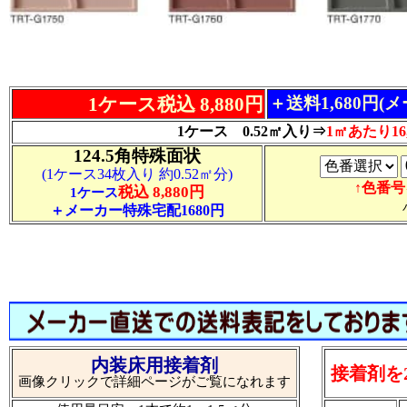
1ケース税込 8,880円
＋送料1,680円(
1ケース 0.52㎡入り⇒
1㎡あたり16,
124.5角特殊面状
(1ケース34枚入り 約0.52㎡分)
↑色番
税込 8,880円
1ケース
＋メーカー特殊宅配1680円
内装床用接着剤
接着剤を
画像クリックで詳細ページがご覧になれます