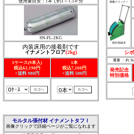
使用量目安：1本で約1～1.5㎡分
画像クリック！
SN-FL-2KG
特許登録済
内装床用の接着剤です
イナメントフロア
(2kg)
シボ
重量 ： 約 3k
1ケース(9本入)
1本
税込62,190円
税込7,160円
発売記念
+送料 980円
+送料 580円
特別価格
モルタル張付材 イナメントタフⅠ
画像クリックで詳細ページがご覧になれます