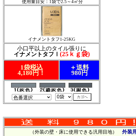
使用量目安：1袋で2.5～4㎡分
イナメントタフ1-25KG
小口平以上のタイル張りに
(25ｋｇ袋)
イナメントタフⅠ
1袋税込
＋送料
4,180円！
980円
外装
（外装の壁・床に使用できる汎用目地）