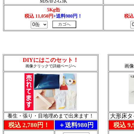
MJS/IF2-G3K
5Kg缶
税込 11,050円
+送料980円！
税込 
DIYにはこのセット！
画像
画像クリックで詳細ページへ
大形床タ
養生・張り・目地埋めまで出来ます！
税込 2,780円！
＋送料980円
税込 9,