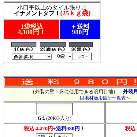
小口平以上のタイル張りに
(25ｋｇ袋)
イナメントタフⅠ
1袋税込
＋送料
4,180円！
980円
外装
（外装の壁・床に使用できる汎用目地）
目地材適用箇所一覧表へ
G１
(20KG入り)
税込 4,420円
+送料980円！
税込 