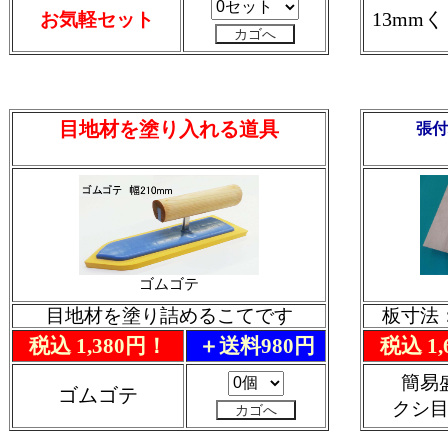
13mm
お気軽セット
目地材を塗り入れる道具
張付
ゴムゴテ
目地材を塗り詰めるこてです
板寸法：
税込 1,380円！
＋送料980円
税込 1
簡易
ゴムゴテ
クシ