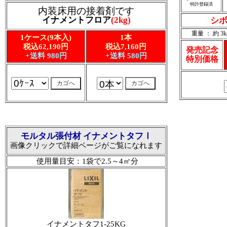
特許登録済
内装床用の接着剤です
イナメントフロア
(2kg)
シボ
重量 ： 約 3k
1ケース(9本入)
1本
税込62,190円
税込7,160円
発売記念
+送料 980円
+送料 580円
特別価格
モルタル張付材 イナメントタフⅠ
画像クリックで詳細ページがご覧になれます
使用量目安：1袋で2.5～4㎡分
イナメントタフ1-25KG