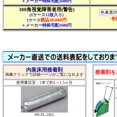
＋メーカー特殊宅配1680円
300角視覚障害者用(警告)
(1ケース12枚入り)
↑
税込36,080円
1ケース
＋メーカー特殊宅配1680円
内装床用接着剤
接着剤を
画像クリックで詳細ページがご覧になれます
使用量目安：1本で約1～1.5㎡分
画像クリック！
SN-FL-2KG