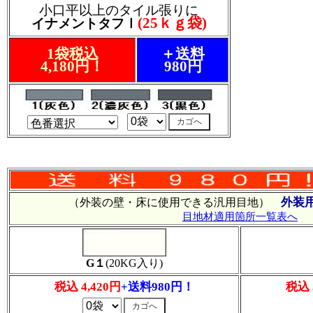
小口平以上のタイル張りに
(25ｋｇ袋)
イナメントタフⅠ
1袋税込
＋送料
4,180円！
980円
外装
（外装の壁・床に使用できる汎用目地）
目地材適用箇所一覧表へ
G１
(20KG入り)
税込 4,420円
+送料980円！
税込 