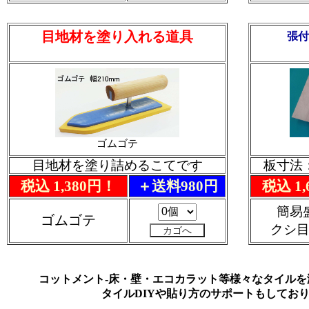
目地材を塗り入れる道具
張付
ゴムゴテ
目地材を塗り詰めるこてです
板寸法：
税込 1,380円！
＋送料980円
税込 1
簡易
ゴムゴテ
クシ
コットメント-床・壁・エコカラット等様々なタイルを
タイルDIYや貼り方のサポートもしてお