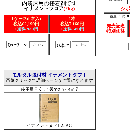
内装床用の接着剤です
イナメントフロア
(2kg)
シボ
重量 ： 約 3k
1ケース(9本入)
1本
税込62,190円
税込7,160円
発売記念
+送料 980円
+送料 580円
特別価格
モルタル張付材 イナメントタフⅠ
画像クリックで詳細ページがご覧になれます
使用量目安：1袋で2.5～4㎡分
イナメントタフ1-25KG