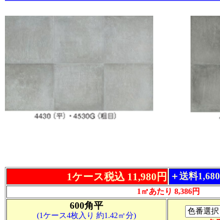
1ケース税込 11,980円
＋送料1,6
1㎡あたり 8,386円
600角平
(1ケース4枚入り 約1.42㎡分)