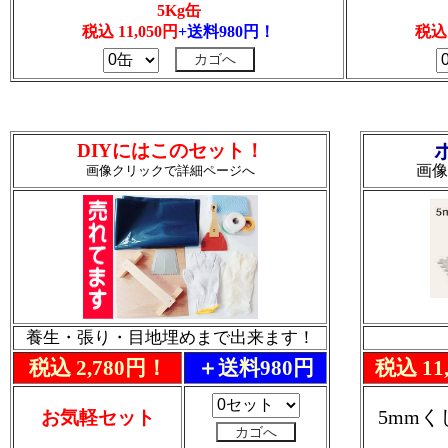
5Kg缶
税込 11,050円
+送料980円！
税込 
DIYにはこのセット！
画像
画像クリックで詳細ページへ
養生・張り・目地埋めまで出来ます！
税込 2,780円！
＋送料980円
税込 11
5mm
お気軽セット