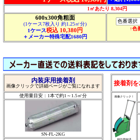
1㎡あたり 8,304円
600x300角粗面
(1ケース7枚入り 約1.25㎡分)
↑色
税込 10,380円
1ケース
＋メーカー特殊宅配1680円
内装床用接着剤
接着剤を
画像クリックで詳細ページがご覧になれます
使用量目安：1本で約1～1.5㎡分
画像クリック！
SN-FL-2KG
特許登録済