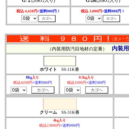
G-１
(20KG入り)
G-2R
(20KG入り)
税込 4,420円
+送料980円！
税込 3,080円
+送料980円！
内装
（内装用防汚目地材の定番）
ホワイト
SS-11K番
8Kg
入り
0.5kg入り
税込4200円
+送料980円
税込1000円
+送料580円
クリーム
SS-31K番
4kg入り
税込23800円
+送料980円