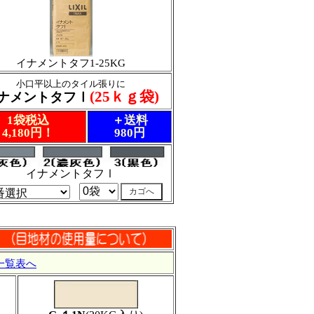
イナメントタフ1-25KG
小口平以上のタイル張りに
(25ｋｇ袋)
ナメントタフⅠ
1袋税込
＋送料
4,180円！
980円
イナメントタフⅠ
一覧表へ