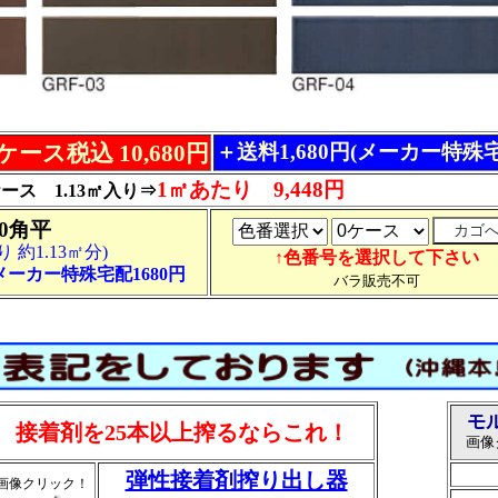
ケース税込 10,680円
＋送料1,680円(メーカー特殊
1㎡あたり 9,448円
ケース 1.13㎡入り⇒
70角平
 約1.13㎡分)
↑色番号を選択して下さい
メーカー特殊宅配1680円
バラ販売不可
モ
接着剤を25本以上搾るならこれ！
画像
弾性接着剤搾り出し器
画像クリック！