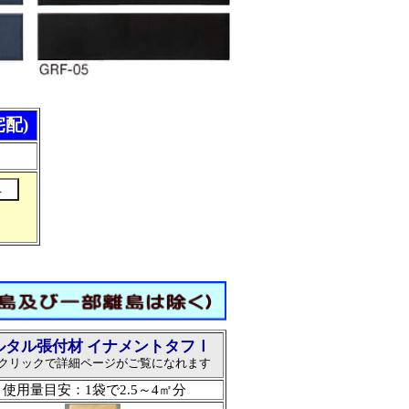
宅配)
ルタル張付材 イナメントタフⅠ
クリックで詳細ページがご覧になれます
使用量目安：1袋で2.5～4㎡分