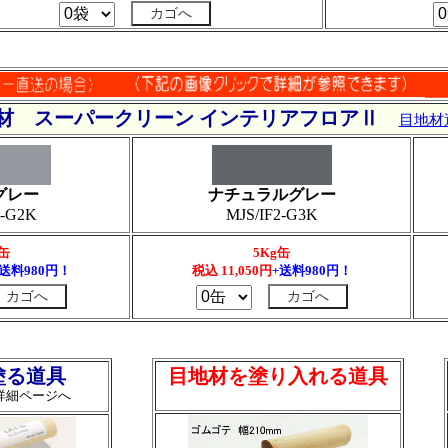
材 スーパークリーン インテリアフロアⅡ
目地材
グレー
ナチュラルグレー
2-G2K
MJS/IF2-G3K
g缶
5Kg缶
+送料980円！
税込
11,050
円
+送料980円！
塗る道具
目地材を塗り入れる道具
詳細ページへ