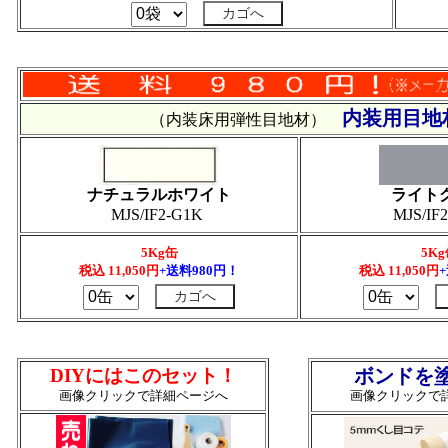
内装用目地
（内装床用弾性目地材）
ナチュラルホワイト
ライト
MJS/IF2-G1K
MJS/IF
5Kg缶
5K
税込 11,050円
+送料980円！
税込
11,050
円
DIYにはこのセット！
ボンドを
画像クリックで詳細ページへ
画像クリックで