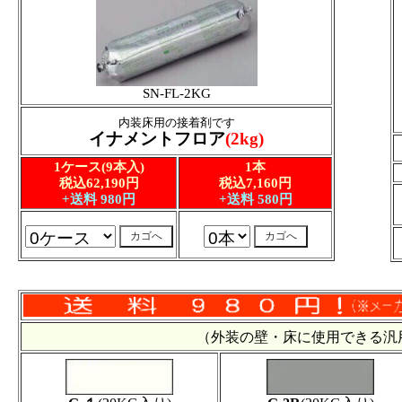
SN-FL-2KG
内装床用の接着剤です
イナメントフロア
(2kg)
1ケース(9本入)
1本
税込62,190円
税込7,160円
+送料 980円
+送料 580円
（外装の壁・床に使用できる