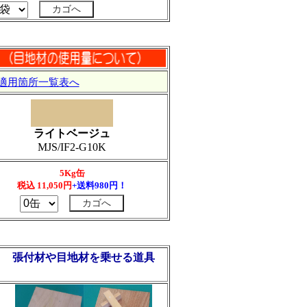
適用箇所一覧表へ
ライトベージュ
MJS/IF2-G10K
5Kg缶
税込
11,050
円
+送料980円！
張付材や目地材を乗せる道具