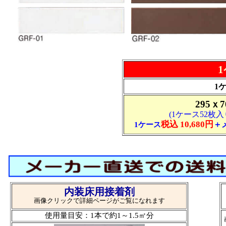
1
1
295ｘ
(1ケース52枚入り
税込 10,680円
＋
1ケース
内装床用接着剤
画像クリックで詳細ページがご覧になれます
使用量目安：1本で約1～1.5㎡分