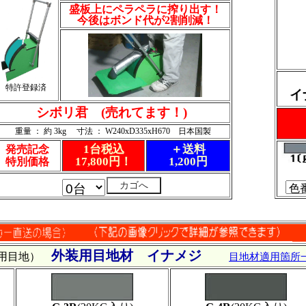
盛板上にペラペラに搾り出す！
今後はボンド代が2割削減！
特許登録済
イ
シボリ君 (売れてます！)
重量 ： 約 3kg 寸法 ： W240xD335xH670 日本国製
1台税込
＋送料
発売記念
17,800円！
1,200円
特別価格
外装用目地材 イナメジ
汎用目地）
目地材適用箇所