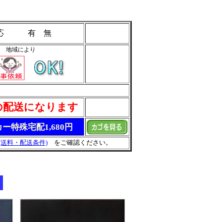
 応 有 無
地域により
の配送になります
ー特殊宅配1,680円
(送料・配送条件)
をご確認ください。