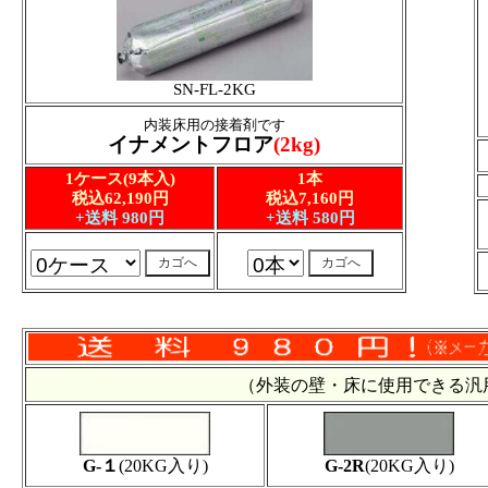
SN-FL-2KG
内装床用の接着剤です
イナメントフロア
(2kg)
1ケース(9本入)
1本
税込62,190円
税込7,160円
+送料 980円
+送料 580円
（外装の壁・床に使用できる
G-１
(20KG入り)
G-2R
(20KG入り)