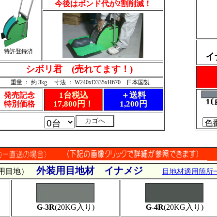
今後はボンド代が2割削減！
特許登録済
イ
シボリ君 (売れてます！)
重量 ： 約 3kg 寸法 ： W240xD335xH670 日本国製
1台税込
＋送料
発売記念
17,800円！
1,200円
特別価格
外装用目地材 イナメジ
汎用目地）
目地材適用箇所
G-3R
(20KG入り)
G-4R
(20KG入り)