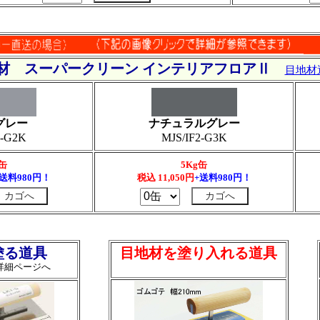
材 スーパークリーン インテリアフロアⅡ
目地材
グレー
ナチュラルグレー
2-G2K
MJS/IF2-G3K
g缶
5Kg缶
+送料980円！
税込
11,050
円
+送料980円！
塗る道具
目地材を塗り入れる道具
詳細ページへ