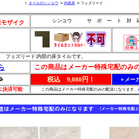
タイルのシンユウ
内装床
フェズリード
シンユウ サ ポ ー ト 対
屋モザイク
フェズリード:内部の床タイルです。
この商品はメーカー特殊宅配のみ
ら
⇒
税込 9,080円！
＋メーカ
ビニ決済可能
この商品はメーカー特殊宅配のみの配送になります、