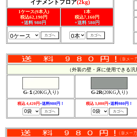
イナメントフロア
(2kg)
1ケース(9本入)
1本
税込62,190円
税込7,160円
+送料 980円
+送料 580円
（外装の壁・床に使用できる
G-１
(20KG入り)
G-2R
(20KG入り)
税込 4,420円
+送料980円！
税込 3,080円
+送料980円！