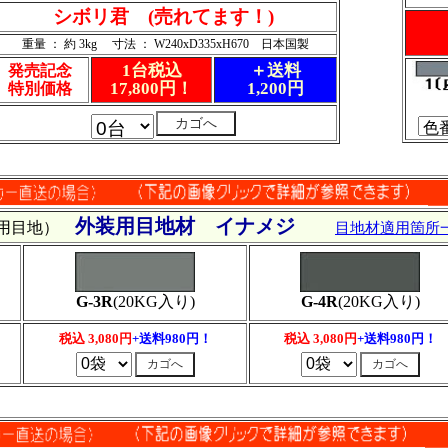
シボリ君 (売れてます！)
重量 ： 約 3kg 寸法 ： W240xD335xH670 日本国製
1台税込
＋送料
発売記念
17,800円！
1,200円
特別価格
外装用目地材 イナメジ
汎用目地）
目地材適用箇所
G-3R
(20KG入り)
G-4R
(20KG入り)
税込 3,080円
+送料980円！
税込 3,080円
+送料980円！