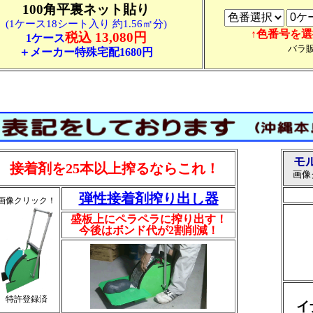
100角平裏ネット貼り
(1ケース18シート入り 約1.56㎡分)
↑色番号を
税込 13,080円
1ケース
バラ
＋メーカー特殊宅配1680円
モ
接着剤を25本以上搾るならこれ！
画像
弾性接着剤搾り出し器
画像クリック！
盛板上にペラペラに搾り出す！
今後はボンド代が2割削減！
特許登録済
イ