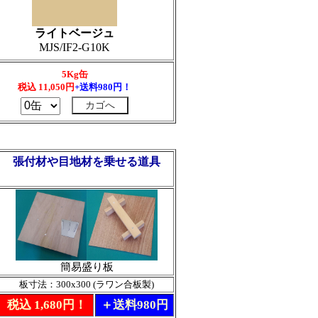
ライトベージュ
MJS/IF2-G10K
5Kg缶
税込
11,050
円
+送料980円！
張付材や目地材を乗せる道具
簡易盛り板
板寸法：300x300 (ラワン合板製)
税込 1,680円！
＋送料980円