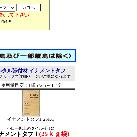
選択して下さい
販売不可
ルタル張付材 イナメントタフⅠ
クリックで詳細ページがご覧になれます
使用量目安：1袋で2.5～4㎡分
イナメントタフ1-25KG
小口平以上のタイル張りに
(25ｋｇ袋)
ナメントタフⅠ