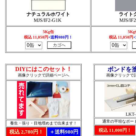
ナチュラルホワイト
ライト
MJS/IF2-G1K
MJS/IF
5Kg缶
5K
税込 11,050円
+送料980円！
税込
11,050
円
DIYにはこのセット！
ボンドを
画像クリックで詳細ページへ
画像クリックで
LKT-
通常の平坦なボー
養生・張り・目地埋めまで出来ます！
税込 11,000円！
税込 2,780円！
＋送料980円