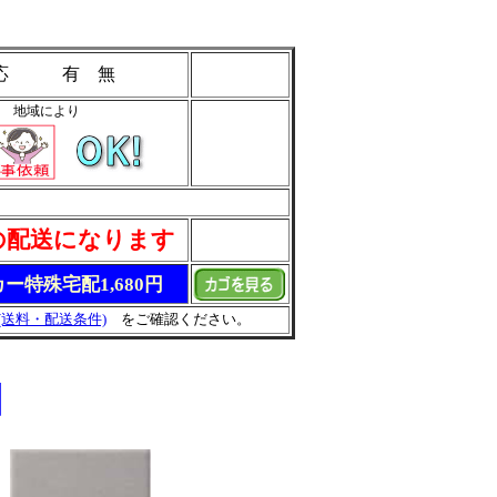
 応 有 無
地域により
の配送になります
ー特殊宅配1,680円
(送料・配送条件)
をご確認ください。