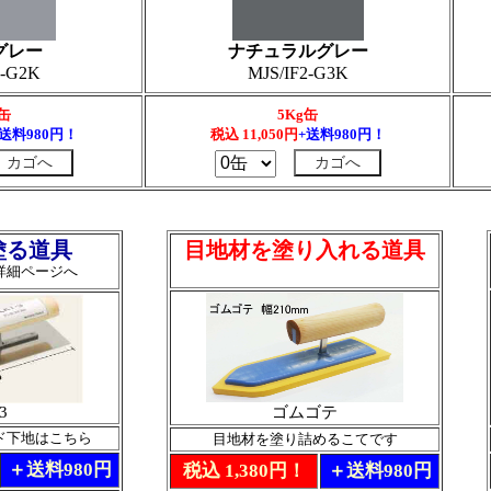
グレー
ナチュラルグレー
2-G2K
MJS/IF2-G3K
g缶
5Kg缶
+送料980円！
税込
11,050
円
+送料980円！
塗る道具
目地材を塗り入れる道具
詳細ページへ
3
ゴムゴテ
ド下地はこちら
目地材を塗り詰めるこてです
＋送料980円
税込 1,380円！
＋送料980円