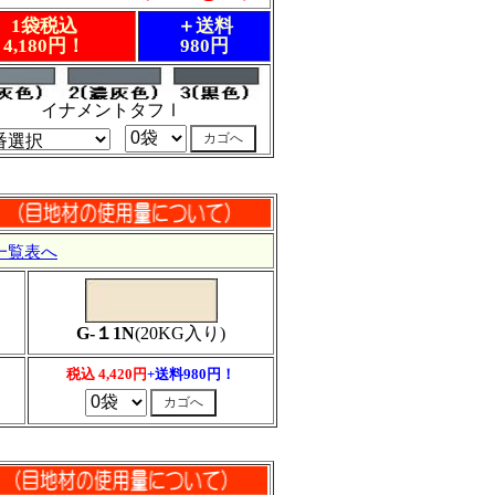
1袋税込
＋送料
4,180円！
980円
イナメントタフⅠ
一覧表へ
G-１1N
(20KG入り)
税込 4,420円
+送料980円！