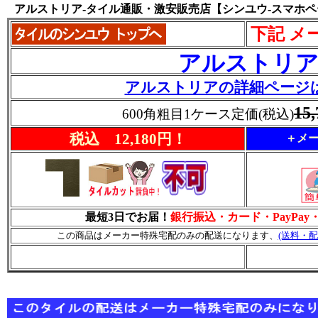
アルストリア-タイル通販・激安販売店【シンユウ-スマホ
下記 メ
アルストリ
アルストリアの詳細ページ
15
600角粗目1ケース定価(税込)
税込 12,180円！
＋メー
最短3日でお届！
銀行振込・カード・PayPa
この商品はメーカー特殊宅配のみの配送になります、
(送料・配