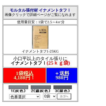
モルタル張付材 イナメントタフⅠ
画像クリックで詳細ページがご覧になれます
使用量目安：1袋で2.5～4㎡分
イナメントタフ1-25KG
小口平以上のタイル張りに
(25ｋｇ袋)
イナメントタフⅠ
1袋税込
＋送料
4,180円！
980円