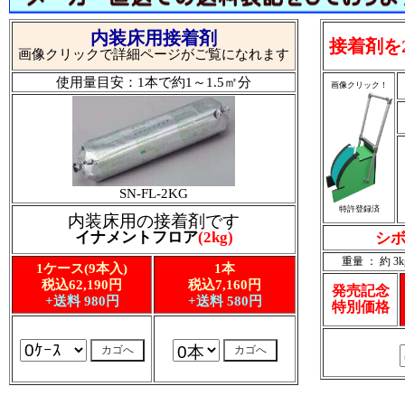
内装床用接着剤
接着剤を
画像クリックで詳細ページがご覧になれます
使用量目安：1本で約1～1.5㎡分
画像クリック！
SN-FL-2KG
特許登録済
内装床用の接着剤です
イナメントフロア
(2kg)
シボ
重量 ： 約 3k
1ケース(9本入)
1本
税込62,190円
税込7,160円
発売記念
+送料 980円
+送料 580円
特別価格