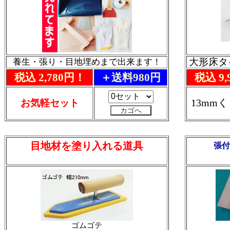
大形床タ
養生・張り・目地埋めまで出来ます！
税込 2,780円！
＋送料980円
税込 9,
13mm
お気軽セット
目地材を塗り入れる道具
張付
ゴムゴテ