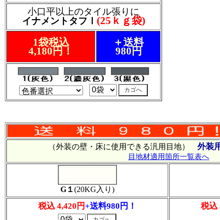
小口平以上のタイル張りに
(25ｋｇ袋)
イナメントタフⅠ
1袋税込
＋送料
4,180円！
980円
外装
（外装の壁・床に使用できる汎用目地）
目地材適用箇所一覧表へ
G１
(20KG入り)
税込 4,420円
+送料980円！
税込 