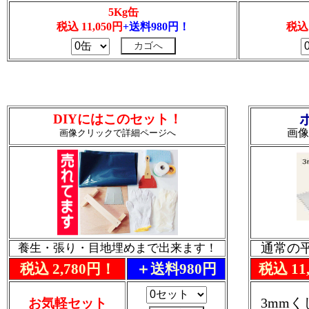
5Kg缶
税込 11,050円
+送料980円！
税込 
DIYにはこのセット！
画像
画像クリックで詳細ページへ
通常の
養生・張り・目地埋めまで出来ます！
税込 2,780円！
＋送料980円
税込 11
3mm
お気軽セット