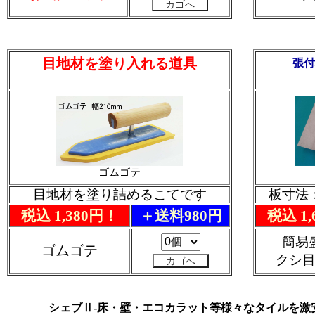
目地材を塗り入れる道具
張付
ゴムゴテ
目地材を塗り詰めるこてです
板寸法：
税込 1,380円！
＋送料980円
税込 1
簡易
ゴムゴテ
クシ
シェブⅡ-床・壁・エコカラット等様々なタイルを激