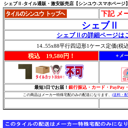
シェブⅡ-タイル通販・激安販売店【シンユウ-スマホページ
下記 メ
シェブⅡ
シェブⅡの詳細ページは
14..55x88平行四辺形1ケース定価(税込
税込 19,580円！
＋メー
最短3日でお届！
銀行振込・カード・PayPa
この商品はメーカー特殊宅配のみの配送になります、
(送料・配