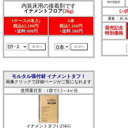
特許登録済
内装床用の接着剤です
イナメントフロア
(2kg)
シボ
重量 ： 約 3k
1ケース(9本入)
1本
税込62,190円
税込7,160円
発売記念
+送料 980円
+送料 580円
特別価格
モルタル張付材 イナメントタフⅠ
画像クリックで詳細ページがご覧になれます
使用量目安：1袋で2.5～4㎡分
イナメントタフ1-25KG