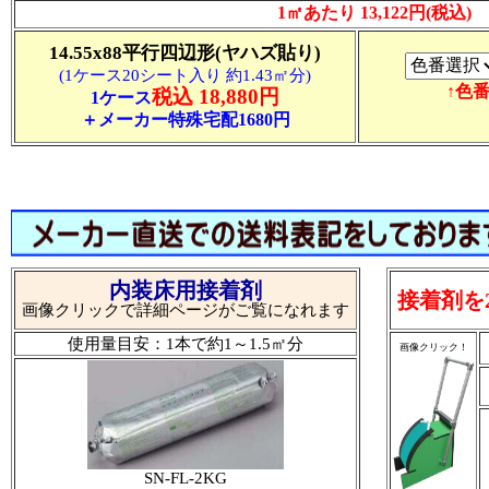
1㎡あたり 13,122円(税込)
14.55x88平行四辺形(ヤハズ貼り)
(1ケース20シート入り 約1.43㎡分)
↑色
税込 18,880円
1ケース
＋メーカー特殊宅配1680円
内装床用接着剤
接着剤を
画像クリックで詳細ページがご覧になれます
使用量目安：1本で約1～1.5㎡分
画像クリック！
SN-FL-2KG