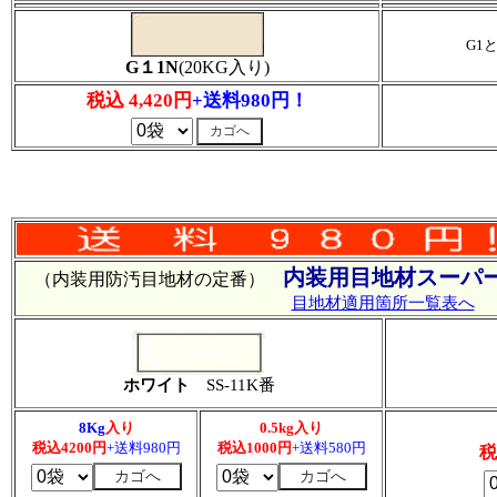
G1
G１1N
(20KG入り)
税込 4,420円
+送料980円！
内装用目地材スーパー
（内装用防汚目地材の定番）
目地材適用箇所一覧表へ
ホワイト
SS-11K番
8Kg
入り
0.5kg入り
税込4200円
+送料980円
税込1000円
+送料580円
税