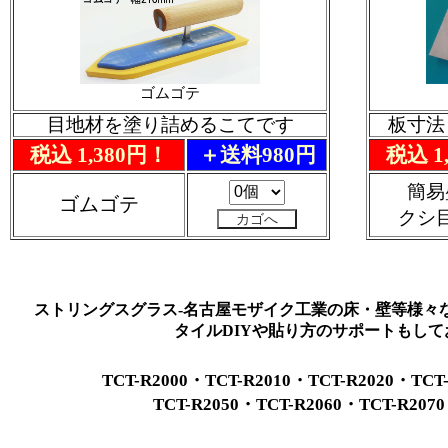
ゴムゴテ
目地材を塗り詰めるこてです
板寸法：
税込 1,380円！
＋送料980円
税込 1
簡易
ゴムゴテ
クシ
ストリングスグラス-名古屋モザイク工業の床・壁等様々
タイルDIYや貼り方のサポートもして
TCT-R2000・TCT-R2010・TCT-R2020・TCT-
TCT-R2050・TCT-R2060・TCT-R2070