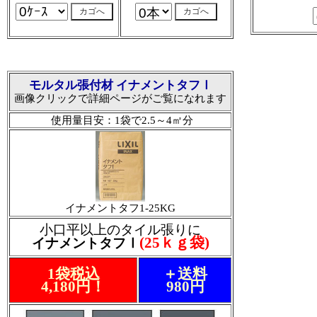
モルタル張付材 イナメントタフⅠ
画像クリックで詳細ページがご覧になれます
使用量目安：1袋で2.5～4㎡分
イナメントタフ1-25KG
小口平以上のタイル張りに
(25ｋｇ袋)
イナメントタフⅠ
1袋税込
＋送料
4,180円！
980円