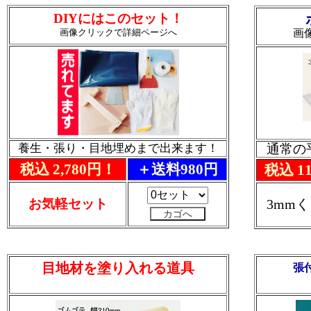
DIYにはこのセット！
画像クリックで詳細ページへ
画
養生・張り・目地埋めまで出来ます！
通常の
税込 2,780円！
＋送料980円
税込 1
お気軽セット
3mm
目地材を塗り入れる道具
張