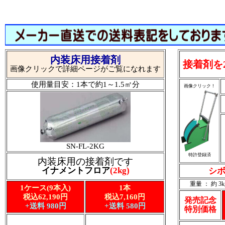
内装床用接着剤
接着剤を
画像クリックで詳細ページがご覧になれます
使用量目安：1本で約1～1.5㎡分
画像クリック！
SN-FL-2KG
特許登録済
内装床用の接着剤です
イナメントフロア
(2kg)
シボ
重量 ： 約 3k
1ケース(9本入)
1本
税込62,190円
税込7,160円
発売記念
+送料 980円
+送料 580円
特別価格