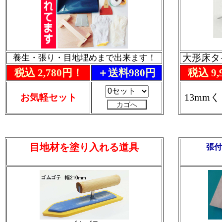
大形床タ
養生・張り・目地埋めまで出来ます！
税込 2,780円！
＋送料980円
税込 9,
13mm
お気軽セット
目地材を塗り入れる道具
張付