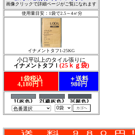
画像クリックで詳細ページがご覧になれます
使用量目安：1袋で2.5～4㎡分
イナメントタフ1-25KG
小口平以上のタイル張りに
(25ｋｇ袋)
イナメントタフⅠ
1袋税込
＋送料
4,180円！
980円