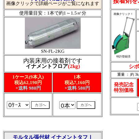
接着剤を
画像クリックで詳細ページがご覧になれます
使用量目安：1本で約1～1.5㎡分
画像クリック！
SN-FL-2KG
特許登録済
内装床用の接着剤です
イナメントフロア
(2kg)
シボ
重量 ： 約 3k
1ケース(9本入)
1本
税込62,190円
税込7,160円
発売記念
+送料 980円
+送料 580円
特別価格
モルタル張付材 イナメントタフⅠ