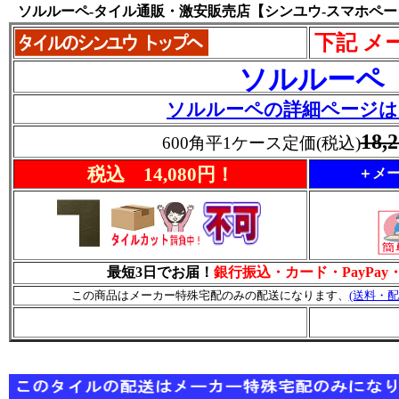
ソルルーペ-タイル通販・激安販売店【シンユウ-スマホペー
下記 メ
ソルルーペ
ソルルーペの詳細ページは
18,
600角平1ケース定価(税込)
税込 14,080円！
＋メー
最短3日でお届！
銀行振込・カード・PayPa
この商品はメーカー特殊宅配のみの配送になります、
(送料・配