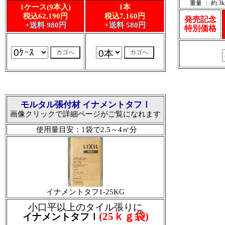
重量 ： 約 3k
1ケース(9本入)
1本
税込62,190円
税込7,160円
発売記念
+送料 980円
+送料 580円
特別価格
モルタル張付材 イナメントタフⅠ
画像クリックで詳細ページがご覧になれます
使用量目安：1袋で2.5～4㎡分
イナメントタフ1-25KG
小口平以上のタイル張りに
(25ｋｇ袋)
イナメントタフⅠ