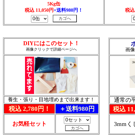
5Kg缶
税込 11,050円
+送料980円！
税込 
DIYにはこのセット！
画像クリックで詳細ページへ
画像
養生・張り・目地埋めまで出来ます！
通常の
税込 2,780円！
＋送料980円
税込 11
お気軽セット
3mm