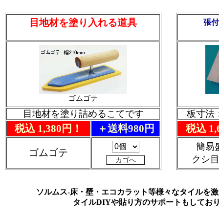
目地材を塗り入れる道具
張付
ゴムゴテ
目地材を塗り詰めるこてです
板寸法：
税込 1,380円！
＋送料980円
税込 1
簡易
ゴムゴテ
クシ
ソルムス-床・壁・エコカラット等様々なタイルを
タイルDIYや貼り方のサポートもしてお