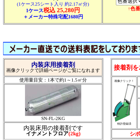
(1ケース25シート入り 約2.17㎡分)
↑色
税込 25,280円
1ケース
＋メーカー特殊宅配1680円
内装床用接着剤
接着剤を
画像クリックで詳細ページがご覧になれます
使用量目安：1本で約1～1.5㎡分
画像クリック！
SN-FL-2KG
特許登録済
内装床用の接着剤です
イナメントフロア
(2kg)
シボ