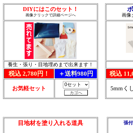
DIYにはこのセット！
画像
画像クリックで詳細ページへ
養生・張り・目地埋めまで出来ます！
税込 2,780円！
＋送料980円
税込 11
5mmく
お気軽セット
目地材を塗り入れる道具
張付