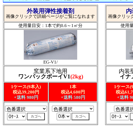
外装用弾性接着剤
内
画像クリックで詳細ページがご覧になれます
画像クリッ
使用量目安：1本で約0.6～1㎡分
使用量
EG-V1/
窯業系下地用
内装
ワンパックボーイV1
(2kg)
イナ
1ケース(9本入)
1本
1ケース(
税込39,200円
税込4,600円
税込61,
+送料 980円
+送料 580円
+送料 9