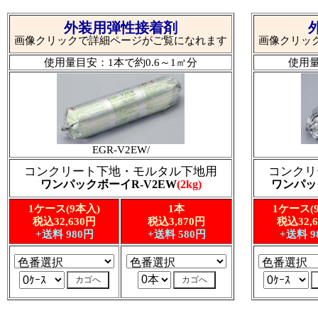
外装用弾性接着剤
画像クリックで詳細ページがご覧になれます
画像クリッ
使用量目安：1本で約0.6～1㎡分
使用量
EGR-V2EW/
コンクリート下地・モルタル下地用
コンクリ
ワンパックボーイR-V2EW
(2kg)
ワンパッ
1ケース(9本入)
1本
1ケース(
税込32,630円
税込3,870円
税込32,
+送料 980円
+送料 580円
+送料 9