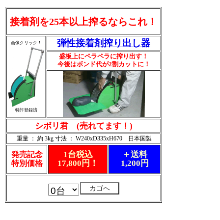
接着剤を25本以上搾るならこれ！
弾性接着剤搾り出し器
画像クリック！
盛板上にペラペラに搾り出す！
今後はボンド代が2割カットに！
特許登録済
シボリ君 (売れてます！)
重量 ： 約 3kg 寸法 ： W240xD335xH670 日本国製
1台税込
＋送料
発売記念
17,800円！
1,200円
特別価格