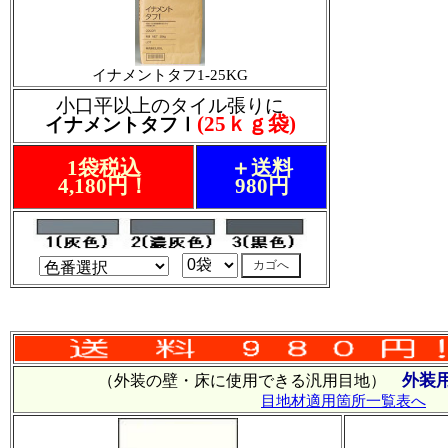
イナメントタフ1-25KG
小口平以上のタイル張りに
(25ｋｇ袋)
イナメントタフⅠ
1袋税込
＋送料
4,180円！
980円
外装
（外装の壁・床に使用できる汎用目地）
目地材適用箇所一覧表へ