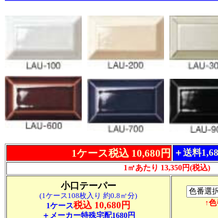
1ケース税込 10,680円
＋送料1,6
1㎡あたり 13,350円(税込)
小口テーパー
(1ケース108枚入り 約0.8㎡分)
↑
税込 10,680円
1ケース
＋メーカー特殊宅配1680円