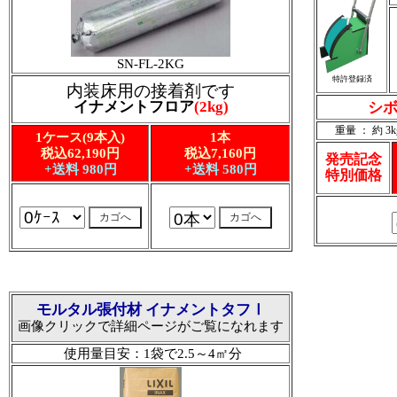
SN-FL-2KG
特許登録済
内装床用の接着剤です
イナメントフロア
(2kg)
シボ
重量 ： 約 3k
1ケース(9本入)
1本
税込62,190円
税込7,160円
発売記念
+送料 980円
+送料 580円
特別価格
モルタル張付材 イナメントタフⅠ
画像クリックで詳細ページがご覧になれます
使用量目安：1袋で2.5～4㎡分