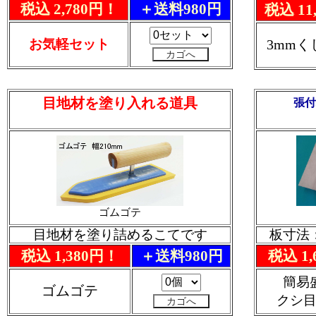
税込 2,780円！
＋送料980円
税込 11
お気軽セット
3mm
目地材を塗り入れる道具
張付
ゴムゴテ
目地材を塗り詰めるこてです
板寸法：
税込 1,380円！
＋送料980円
税込 1
簡易
ゴムゴテ
クシ