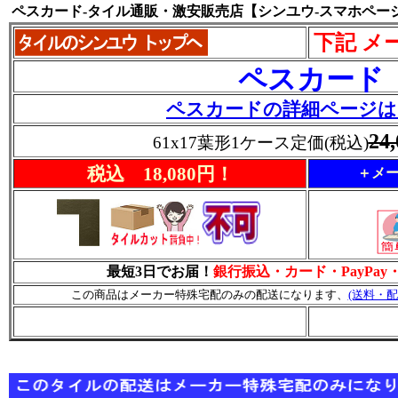
ペスカード-タイル通販・激安販売店【シンユウ-スマホペー
下記 メ
ペスカード
ペスカードの詳細ページは
24
61x17葉形1ケース定価(税込)
税込 18,080円！
＋メー
最短3日でお届！
銀行振込・カード・PayPa
この商品はメーカー特殊宅配のみの配送になります、
(送料・配