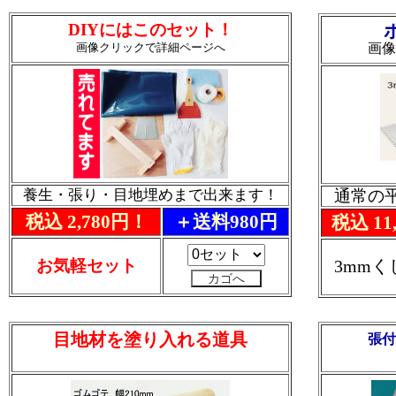
DIYにはこのセット！
画像クリックで詳細ページへ
画像
養生・張り・目地埋めまで出来ます！
通常の
税込 2,780円！
＋送料980円
税込 11
お気軽セット
3mm
目地材を塗り入れる道具
張付