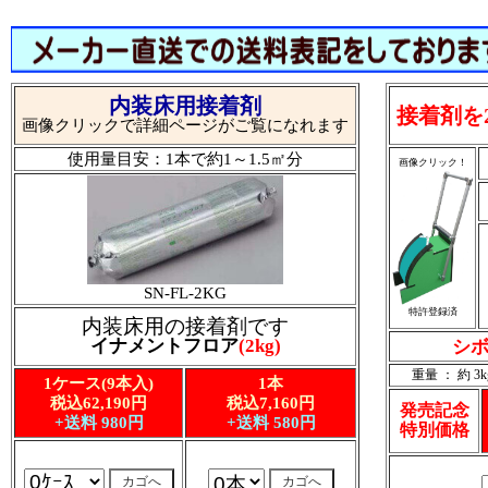
内装床用接着剤
接着剤を
画像クリックで詳細ページがご覧になれます
使用量目安：1本で約1～1.5㎡分
画像クリック！
SN-FL-2KG
特許登録済
内装床用の接着剤です
イナメントフロア
(2kg)
シボ
重量 ： 約 3k
1ケース(9本入)
1本
税込62,190円
税込7,160円
発売記念
+送料 980円
+送料 580円
特別価格