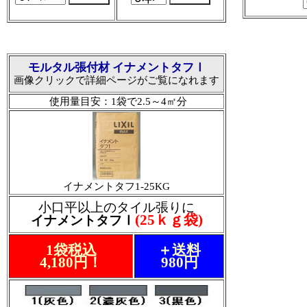
モルタル張付材 イナメントタフⅠ
画像クリックで詳細ページがご覧になれます
使用量目安：1袋で2.5～4㎡分
イナメントタフ1-25KG
小口平以上のタイル張りに
(25ｋｇ袋)
イナメントタフⅠ
1袋税込
＋送料
4,180円！
980円