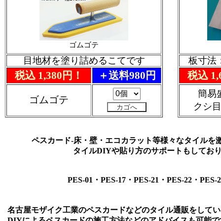
ゴムゴテ
目地材を塗り詰めるこてです
板寸法：
税込 1,380円！
＋送料980円
税込 1
簡易
ゴムゴテ
クシ
ペスカード-床・壁・エコカラット等様々なタイルを
タイルDIYや貼り方のサポートもしてお
PES-01・PES-17・PES-21・PES-22・PES-2
名古屋モザイク工業のペスカードなどのタイル通販をしてい
DIYによるペスカードの施工方法などのアドバイスも可能で