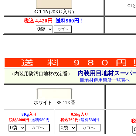
G1
G１1N
(20KG入り)
税込 4,420円
+送料980円！
内装用目地材スーパー
（内装用防汚目地材の定番）
目地材適用箇所一覧表へ
ホワイト
SS-11K番
8Kg
入り
0.5kg入り
税込3000円
+送料980円
税込760円
+送料580円
税