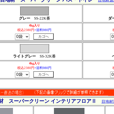
目地材適
グレー
SS-22K番
ダ
4kg入り
税込2380円
+送料980円
ライトグレー
SS-32K番
4kg入り
税込2380円
+送料980円
材 スーパークリーン インテリアフロアⅡ
目地材