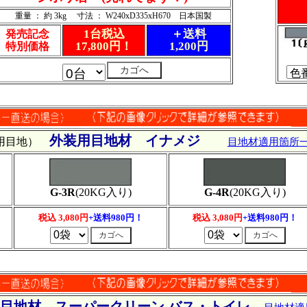
重量 ： 約 3kg 寸法 ： W240xD335xH670 日本国製
1台税込
＋送料
発売記念
17,800円！
1,200円
特別価格
外装用目地材 イナメジ
汎用目地）
目地材適用箇所
G-3R
(20KG入り)
G-4R
(20KG入り)
税込 3,080円
+送料980円！
税込 3,080円
+送料980円！
用目地材 スーパークリーン バス・トイレ