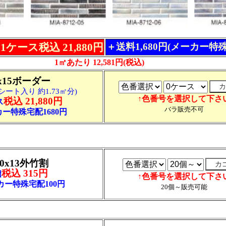
1ケース税込 21,880円
＋送料1,680円(メーカー特
1㎡あたり 12,581円(税込)
5x15ボーダー
シート入り 約1.73㎡分)
↑色番号を選択して下さ
税込 21,880円
ス
バラ販売不可
ー特殊宅配1680円
50x13外竹割
税込 315円
個
↑色番号を選択して下さ
カー特殊宅配100円
20個～販売可能