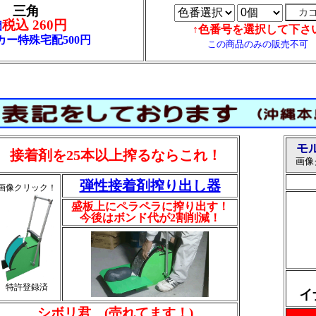
三角
税込 260円
個
↑色番号を選択して下さ
カー特殊宅配500円
この商品のみの販売不可
モ
接着剤を25本以上搾るならこれ！
画像
弾性接着剤搾り出し器
画像クリック！
盛板上にペラペラに搾り出す！
今後はボンド代が2割削減！
特許登録済
イ
シボリ君 (売れてます！)