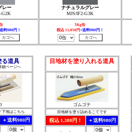
グレー
ナチュラルグレー
2-G2K
MJS/IF2-G3K
g缶
5Kg缶
+送料980円！
税込
11,050
円
+送料980円！
塗る道具
目地材を塗り入れる道具
詳細ページへ
3
ゴムゴテ
ド下地はこちら
目地材を塗り詰めるこてです
＋送料980円
税込 1,380円！
＋送料980円