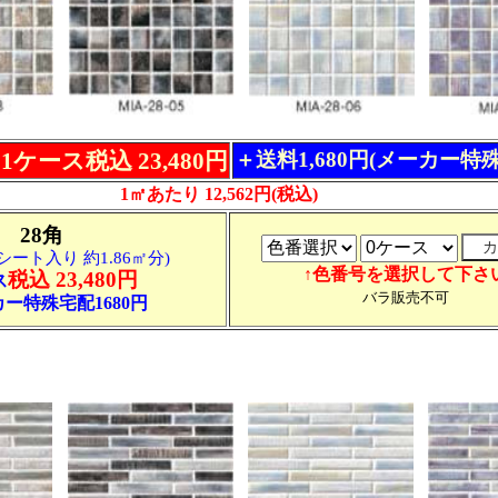
1ケース税込 23,480円
＋送料1,680円(メーカー特
1㎡あたり 12,562円(税込)
28角
シート入り 約1.86㎡分)
↑色番号を選択して下さ
税込 23,480円
ス
バラ販売不可
ー特殊宅配1680円