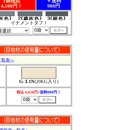
1袋税込
＋送料
4,180円！
980円
イナメントタフⅠ
一覧表へ
G-１1N
(20KG入り)
税込 4,420円
+送料980円！