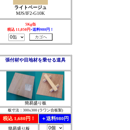
ライトベージュ
MJS/IF2-G10K
5Kg缶
税込
11,050
円
+送料980円！
張付材や目地材を乗せる道具
簡易盛り板
板寸法：300x300 (ラワン合板製)
税込 1,680円！
＋送料980円
簡易盛り板