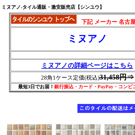
ミヌアノ-タイル通販・激安販売店【シンユウ】
下記 メーカー 名古
ミヌアノ
ミヌアノの詳細ページはこちら
31,458円⇒
28角1ケース定価(税込)
最短3日でお届！
銀行振込・カード・PayPay・コン