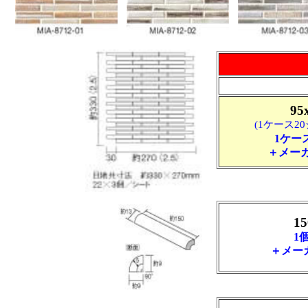
9
(1ケース20
1ケー
＋メーカ
1
1
＋メー