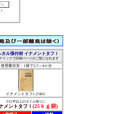
い
ルタル張付材 イナメントタフⅠ
クリックで詳細ページがご覧になれます
使用量目安：1袋で2.5～4㎡分
イナメントタフ1-25KG
小口平以上のタイル張りに
(25ｋｇ袋)
ナメントタフⅠ