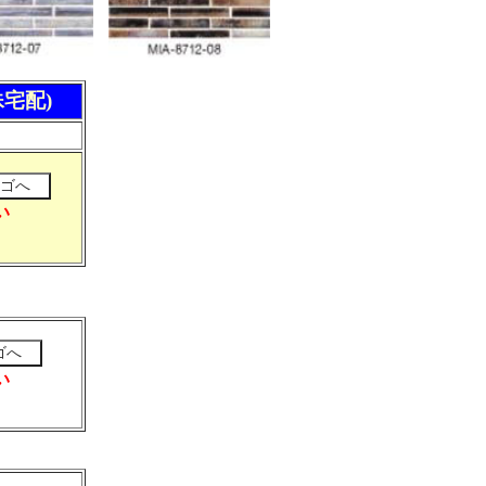
殊宅配)
い
い