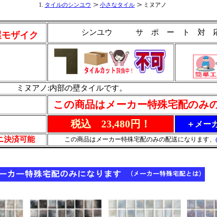
タイルのシンユウ
小さなタイル
ミヌアノ
シンユウ サ ポ ー ト 対
屋モザイク
ミヌアノ:内部の壁タイルです。
この商品はメーカー特殊宅配のみ
税込 23,480円！
＋メーカ
ビニ決済可能
この商品はメーカー特殊宅配のみの配送になります、