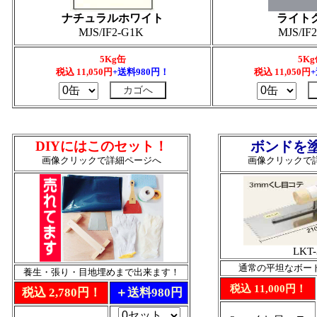
ナチュラルホワイト
ライト
MJS/IF2-G1K
MJS/IF
5Kg缶
5K
税込 11,050円
+送料980円！
税込
11,050
円
DIYにはこのセット！
ボンドを
画像クリックで詳細ページへ
画像クリックで
LKT-
通常の平坦なボー
養生・張り・目地埋めまで出来ます！
税込 11,000円！
税込 2,780円！
＋送料980円