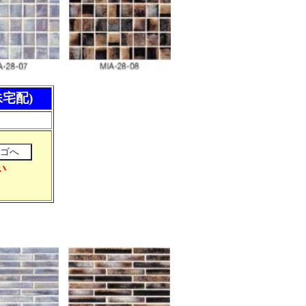
殊宅配)
い