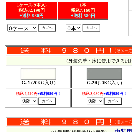
1ケース(9本入)
1本
税込62,190円
税込7,160円
+送料 980円
+送料 580円
（外装の壁・床に使用できる
G-１
(20KG入り)
G-2R
(20KG入り)
税込 4,420円
+送料980円！
税込 3,080円
+送料980円！
内装