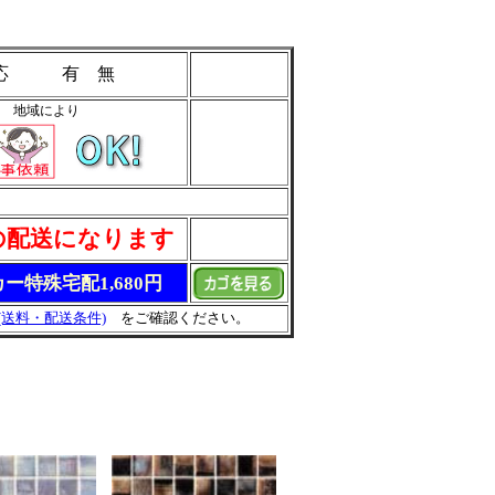
 応 有 無
地域により
の配送になります
ー特殊宅配1,680円
(送料・配送条件)
をご確認ください。