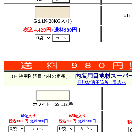
G1
G１1N
(20KG入り)
税込 4,420円
+送料980円！
内装用目地材スーパー
（内装用防汚目地材の定番）
目地材適用箇所一覧表へ
ホワイト
SS-11K番
8Kg
入り
0.5kg入り
税込3000円
+送料980円
税込760円
+送料580円
税