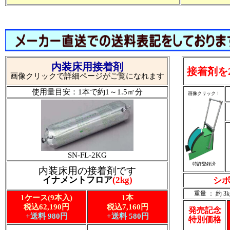
内装床用接着剤
接着剤を
画像クリックで詳細ページがご覧になれます
使用量目安：1本で約1～1.5㎡分
画像クリック！
SN-FL-2KG
特許登録済
内装床用の接着剤です
イナメントフロア
(2kg)
シボ
重量 ： 約 3k
1ケース(9本入)
1本
税込62,190円
税込7,160円
発売記念
+送料 980円
+送料 580円
特別価格