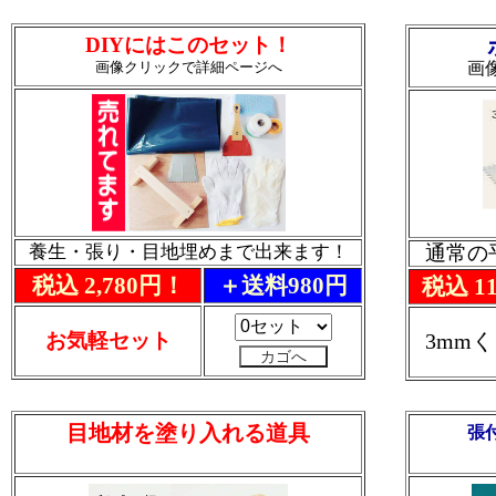
DIYにはこのセット！
画像クリックで詳細ページへ
画
養生・張り・目地埋めまで出来ます！
通常の
税込 2,780円！
＋送料980円
税込 1
お気軽セット
3mm
目地材を塗り入れる道具
張