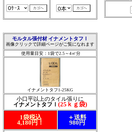
モルタル張付材 イナメントタフⅠ
画像クリックで詳細ページがご覧になれます
使用量目安：1袋で2.5～4㎡分
イナメントタフ1-25KG
小口平以上のタイル張りに
(25ｋｇ袋)
イナメントタフⅠ
1袋税込
＋送料
4,180円！
980円