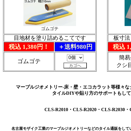
ゴムゴテ
目地材を塗り詰めるこてです
板寸法：
税込 1,380円！
＋送料980円
税込 1
簡易
ゴムゴテ
クシ
マーブルジオメトリー-床・壁・エコカラット等様々な
タイルDIYや貼り方のサポートもし
CLS-R2010・CLS-R2020・CLS-R2030・C
名古屋モザイク工業のマーブルジオメトリーなどのタイル通販をして