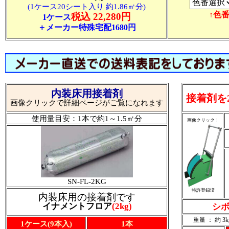
(1ケース20シート入り 約1.86㎡分)
↑色
税込 22,280円
1ケース
＋メーカー特殊宅配1680円
内装床用接着剤
接着剤を
画像クリックで詳細ページがご覧になれます
使用量目安：1本で約1～1.5㎡分
画像クリック！
SN-FL-2KG
特許登録済
内装床用の接着剤です
イナメントフロア
(2kg)
シボ
重量 ： 約 3k
1ケース(9本入)
1本