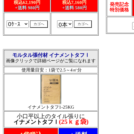
税込62,190円
税込7,160円
発売記念
+送料 980円
+送料 580円
特別価格
モルタル張付材 イナメントタフⅠ
画像クリックで詳細ページがご覧になれます
使用量目安：1袋で2.5～4㎡分
イナメントタフ1-25KG
小口平以上のタイル張りに
(25ｋｇ袋)
イナメントタフⅠ