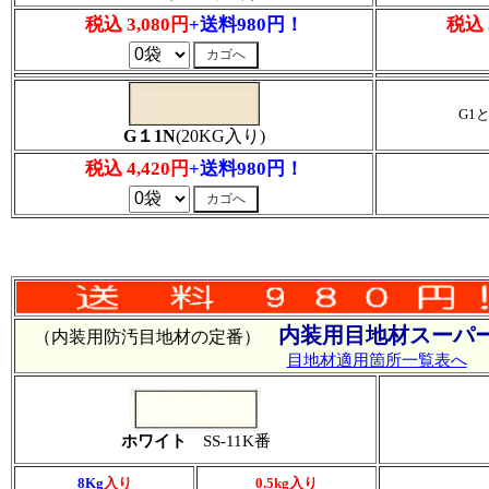
税込 3,080円
+送料980円！
税込 
G1
G１1N
(20KG入り)
税込 4,420円
+送料980円！
内装用目地材スーパー
（内装用防汚目地材の定番）
目地材適用箇所一覧表へ
ホワイト
SS-11K番
8Kg
入り
0.5kg入り