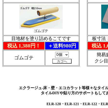
ゴムゴテ
目地材を塗り詰めるこてです
板寸法：
税込 1,380円！
＋送料980円
税込 1
簡易
ゴムゴテ
クシ
エクラージュ-床・壁・エコカラット等様々なタイ
タイルDIYや貼り方のサポートもして
ELR-120・ELR-121・ELR-122・ELR