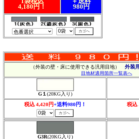
1袋税込
＋送料
4,180円！
980円
外装
（外装の壁・床に使用できる汎用目地）
目地材適用箇所一覧表へ
G１
(20KG入り)
税込 4,420円
+送料980円！
税込 
G3R
(20KG入り)