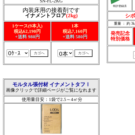
SN-FL-2KG
特許登録済
内装床用の接着剤です
イナメントフロア
(2kg)
シボ
重量 ： 約 3k
1ケース(9本入)
1本
税込62,190円
税込7,160円
発売記念
+送料 980円
+送料 580円
特別価格
モルタル張付材 イナメントタフⅠ
画像クリックで詳細ページがご覧になれます
使用量目安：1袋で2.5～4㎡分