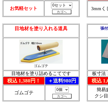
お気軽セット
3mm
目地材を塗り入れる道具
張付
ゴムゴテ
目地材を塗り詰めるこてです
板寸法：
税込 1,380円！
＋送料980円
税込 1
簡易
ゴムゴテ
クシ