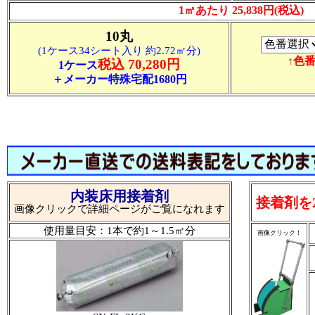
1㎡あたり 25,838円(税込)
10丸
(1ケース34シート入り 約2.72㎡分)
↑色
税込 70,280円
1ケース
＋メーカー特殊宅配1680円
内装床用接着剤
接着剤を
画像クリックで詳細ページがご覧になれます
使用量目安：1本で約1～1.5㎡分
画像クリック！