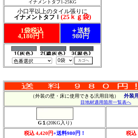
イナメントタフ1-25KG
小口平以上のタイル張りに
(25ｋｇ袋)
イナメントタフⅠ
1袋税込
＋送料
4,180円！
980円
外装
（外装の壁・床に使用できる汎用目地）
目地材適用箇所一覧表へ
G１
(20KG入り)
税込 4,420円
+送料980円！
税込 