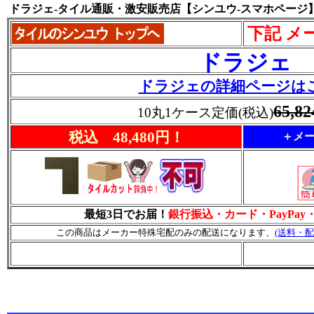
ドラジェ-タイル通販・激安販売店【シンユウ-スマホページ
下記 メ
ドラジェ
ドラジェの詳細ページは
65,8
10丸1ケース定価(税込)
税込 48,480円！
＋メー
最短3日でお届！
銀行振込・カード・PayPa
この商品はメーカー特殊宅配のみの配送になります、
(送料・配