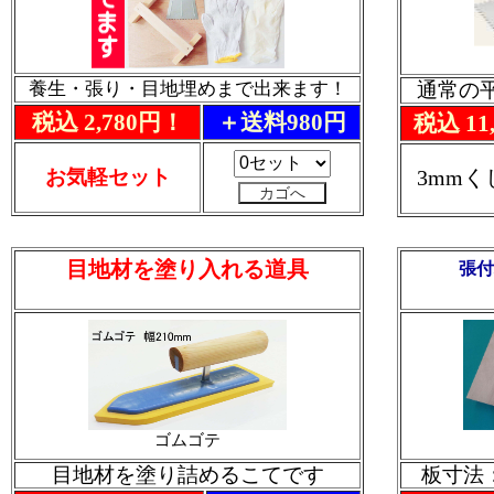
養生・張り・目地埋めまで出来ます！
通常の
税込 2,780円！
＋送料980円
税込 11
お気軽セット
3mm
目地材を塗り入れる道具
張付
ゴムゴテ
目地材を塗り詰めるこてです
板寸法：