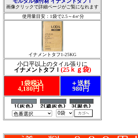
モルタル張付材 イナメントタフⅠ
画像クリックで詳細ページがご覧になれます
使用量目安：1袋で2.5～4㎡分
イナメントタフ1-25KG
小口平以上のタイル張りに
(25ｋｇ袋)
イナメントタフⅠ
1袋税込
＋送料
4,180円！
980円