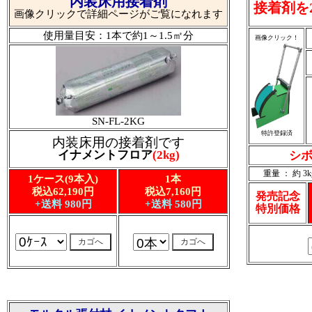
内装床用接着剤
接着剤を
画像クリックで詳細ページがご覧になれます
使用量目安：1本で約1～1.5㎡分
画像クリック！
SN-FL-2KG
特許登録済
内装床用の接着剤です
イナメントフロア
(2kg)
シボ
重量 ： 約 3k
1ケース(9本入)
1本
税込62,190円
税込7,160円
発売記念
+送料 980円
+送料 580円
特別価格