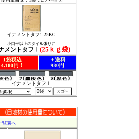
使用量目安：1袋で2.5～4㎡分
イナメントタフ1-25KG
小口平以上のタイル張りに
(25ｋｇ袋)
ナメントタフⅠ
1袋税込
＋送料
4,180円！
980円
イナメントタフⅠ
一覧表へ