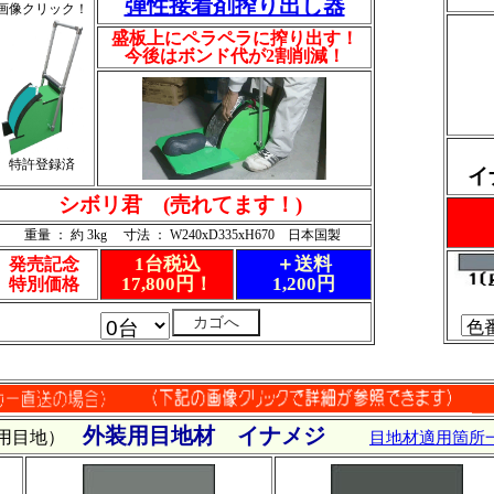
弾性接着剤搾り出し器
画像クリック！
盛板上にペラペラに搾り出す！
今後はボンド代が2割削減！
特許登録済
イ
シボリ君 (売れてます！)
重量 ： 約 3kg 寸法 ： W240xD335xH670 日本国製
1台税込
＋送料
発売記念
17,800円！
1,200円
特別価格
外装用目地材 イナメジ
汎用目地）
目地材適用箇所