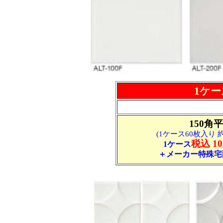
1ケー
150角平
(1ケース60枚入り 約
税込 10
1ケース
＋メーカー特殊宅配