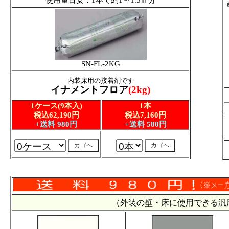
使用量目安：1本で約1～1.5㎡分
SN-FL-2KG
内装床用の接着剤です
イナメントフロア
(2kg)
1ケース(9本入)
1本
税込62,190円
税込7,160円
+送料 980円
+送料 580円
（外装の壁・床に使用できる