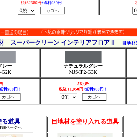
税込2380円
+送料980円
材 スーパークリーン インテリアフロアⅡ
目地材
グレー
ナチュラルグレー
2-G2K
MJS/IF2-G3K
g缶
5Kg缶
+送料980円！
税込
11,050
円
+送料980円！
塗る道具
目地材を塗り入れる道具
詳細ページへ