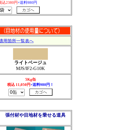
税込2380円
+送料980円
適用箇所一覧表へ
ライトベージュ
MJS/IF2-G10K
5Kg缶
税込
11,050
円
+送料980円！
張付材や目地材を乗せる道具