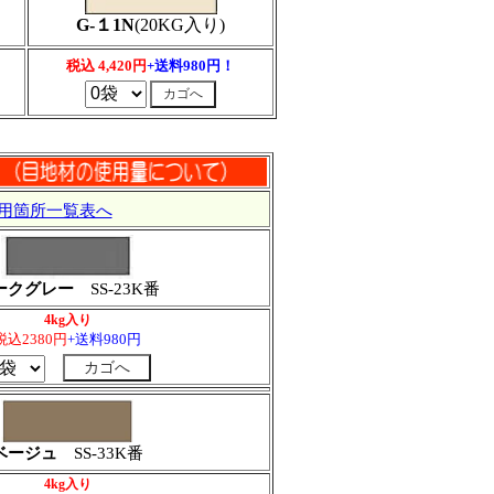
G-１1N
(20KG入り)
税込 4,420円
+送料980円！
用箇所一覧表へ
ークグレー
SS-23K番
4kg入り
税込2380円
+送料980円
ベージュ
SS-33K番
4kg入り