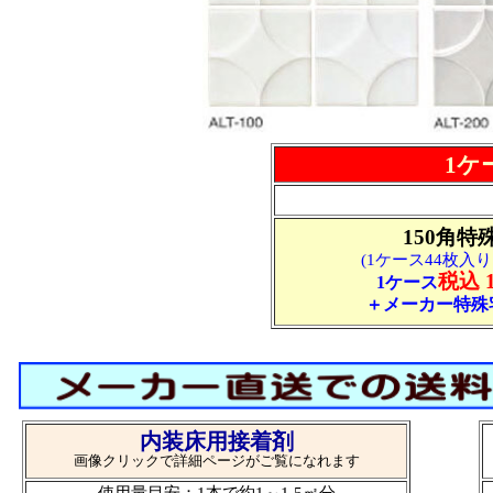
1ケー
150角特
(1ケース44枚入り 
税込 1
1ケース
＋メーカー特殊宅
内装床用接着剤
画像クリックで詳細ページがご覧になれます