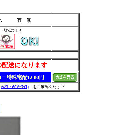
 応 有 無
地域により
の配送になります
ー特殊宅配1,680円
(送料・配送条件)
をご確認ください。