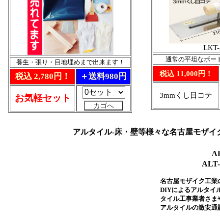
LKT-
通常の平坦なボー
養生・張り・目地埋めまで出来ます！
税込 11,000円！
税込 2,780円！
＋送料980円
3mmくし目コテ
お気軽セット
アルタイル-床・壁等様々な名古屋モザイ
A
ALT
名古屋モザイク工業
DIYによるアルタ
タイル工事業者さま
アルタイルの激安通