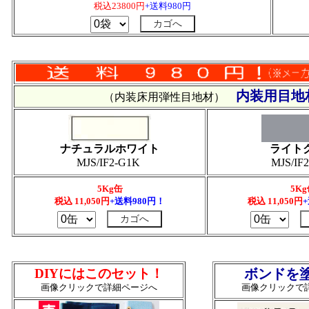
税込23800円
+送料980円
内装用目地
（内装床用弾性目地材）
ナチュラルホワイト
ライト
MJS/IF2-G1K
MJS/IF
5Kg缶
5K
税込 11,050円
+送料980円！
税込
11,050
円
DIYにはこのセット！
ボンドを
画像クリックで詳細ページへ
画像クリックで