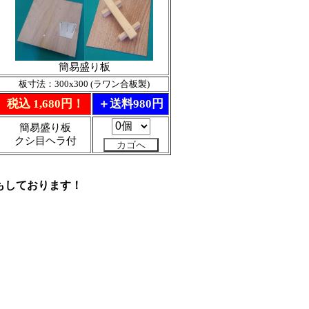
簡易盛り板
板寸法：300x300 (ラワン合板製)
税込 1,680円！
＋送料980円
簡易盛り板
クシ目ヘラ付
もしております！