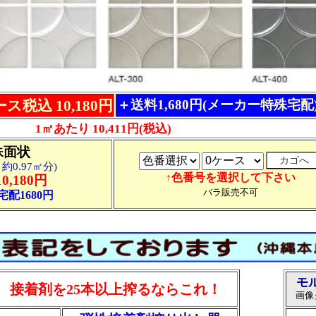
ス税込 10,180円
＋送料1,680円(メーカー特殊宅配
1㎡あたり 10,411円(税込)
殊面状
約0.97㎡分)
↑色番号を選択して下さい
0,180円
バラ販売不可
配1680円
モ
接着剤を25本以上搾るならこれ！
画像