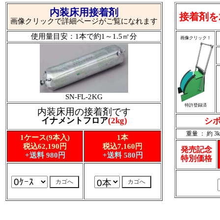
内装床用接着剤
接着剤を
画像クリックで詳細ページがご覧になれます
使用量目安：1本で約1～1.5㎡分
画像クリック！
SN-FL-2KG
特許登録済
内装床用の接着剤です
イナメントフロア
(2kg)
シボ
重量 ： 約 3k
1ケース(9本入)
1本
税込62,190円
税込7,160円
発売記念
+送料 980円
+送料 580円
特別価格