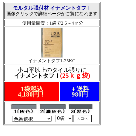
モルタル張付材 イナメントタフⅠ
画像クリックで詳細ページがご覧になれます
使用量目安：1袋で2.5～4㎡分
イナメントタフ1-25KG
小口平以上のタイル張りに
(25ｋｇ袋)
イナメントタフⅠ
1袋税込
＋送料
4,180円！
980円