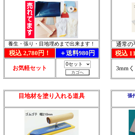
養生・張り・目地埋めまで出来ます！
通常の
税込 2,780円！
＋送料980円
税込 1
お気軽セット
3mm
目地材を塗り入れる道具
張