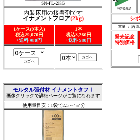
SN-FL-2KG
特許登録済
内装床用の接着剤です
イナメントフロア
(2kg)
シボ
重量 ： 約 3k
1ケース(9本入)
1本
税込29,070円
税込3,260円
発売記念
+送料 980円
+送料 580円
特別価格
モルタル張付材 イナメントタフⅠ
画像クリックで詳細ページがご覧になれます
使用量目安：1袋で2.5～4㎡分