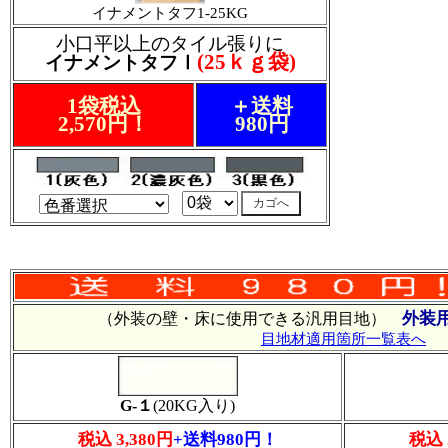
イナメントタフ1-25KG
小口平以上のタイル張りに
(25ｋｇ袋)
イナメントタフⅠ
1袋税込
＋送料
2,570円！
980円
外装
（外装の壁・床に使用できる汎用目地）
目地材適用箇所一覧表へ
G-１
(20KG入り)
税込 3,380円
+送料980円！
税込 