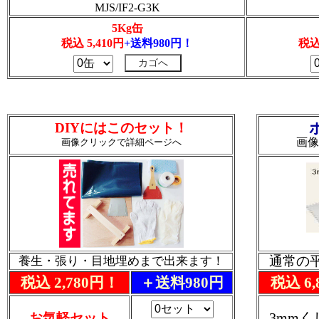
MJS/IF2-G3K
5Kg缶
税込 5,410円
+送料980円！
税込
DIYにはこのセット！
画像
画像クリックで詳細ページへ
通常の
養生・張り・目地埋めまで出来ます！
税込 2,780円！
＋送料980円
税込 6
3mm
お気軽セット