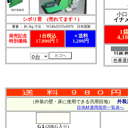
特許登録済
小口
シボリ君 (売れてます！)
イナ
重量 ： 約 3kg 寸法 ： W240xD335xH670 日本国製
1
1台税込
＋送料
発売記念
4,
17,800円！
1,200円
特別価格
外装
（外装の壁・床に使用できる汎用目地）
目地材適用箇所一覧表へ
G１
(20KG入り)