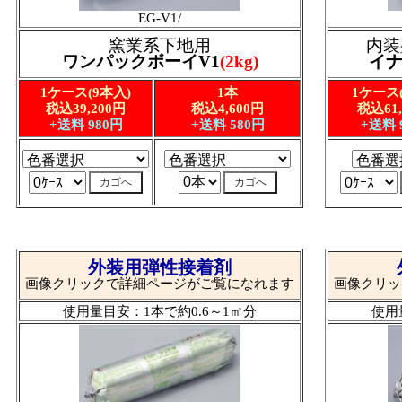
EG-V1/
窯業系下地用
内装
ワンパックボーイV1
(2kg)
イナ
1ケース(9本入)
1本
1ケース
税込39,200円
税込4,600円
税込61,
+送料 980円
+送料 580円
+送料 
外装用弾性接着剤
画像クリックで詳細ページがご覧になれます
画像クリッ
使用量目安：1本で約0.6～1㎡分
使用