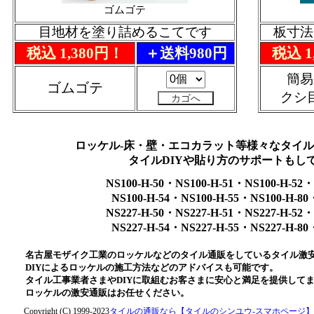
ゴムゴテ
目地材を塗り詰めるこてです
板寸法：
税込 1,380円！
＋送料980円
税込 1
簡易
ゴムゴテ
クシ
ロッケル-床・壁・エコカラット等様々なタイ
タイルDIYや貼り方のサポートもし
NS100-H-50・NS100-H-51・NS100-H-52・
NS100-H-54・NS100-H-55・NS100-H-80
NS227-H-50・NS227-H-51・NS227-H-52・
NS227-H-54・NS227-H-55・NS227-H-80
名古屋モザイク工業のロッケルなどのタイル通販をしているタイル激
DIYによるロッケルの施工方法などのアドバイスも可能です。
タイル工事業者さまやDIYに取組むお客さまに安心と満足を提供して
ロッケルの激安通販はお任せください。
Copyright (C) 1999-2023
タイルの通販なら【タイルのシンユウ-スマホページ】