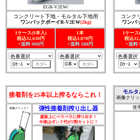
EGR-V2EW/
コンクリート下地・モルタル下地用
コンク
ワンパックボーイR-V2EW
(2kg)
ワンパッ
1ケース(9本入)
1本
1ケース
税込32,630円
税込3,870円
税込32,
+送料 980円
+送料 580円
+送料 
モルタ
接着剤を25本以上搾るならこれ！
画像クリッ
使用
弾性接着剤搾り出し器
画像クリック！
盛板上にペラペラに搾り出す！
今後はボンド代が2割カットに！