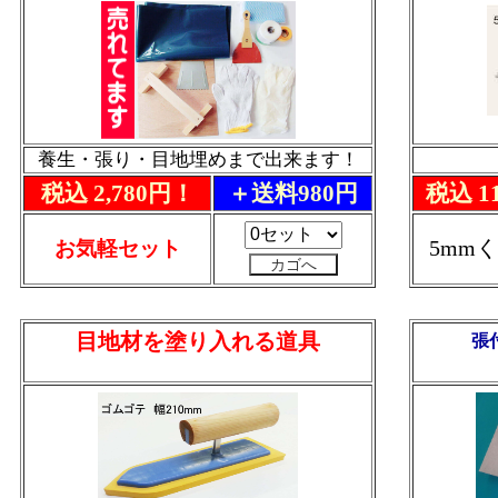
養生・張り・目地埋めまで出来ます！
税込 2,780円！
＋送料980円
税込 1
5mm
お気軽セット
目地材を塗り入れる道具
張