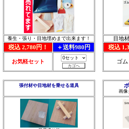
目地
養生・張り・目地埋めまで出来ます！
税込 2,780円！
＋送料980円
税込 1,
ゴム
お気軽セット
張付材や目地材を乗せる道具
画像