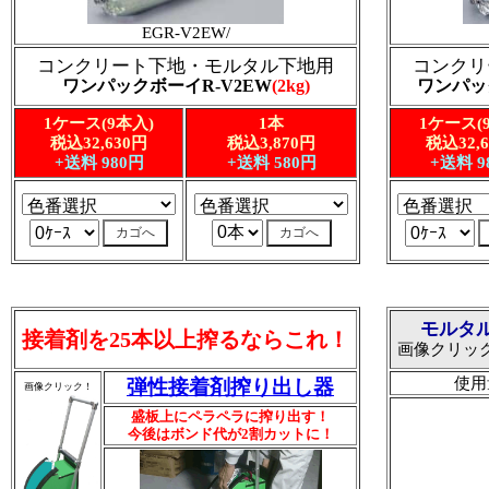
EGR-V2EW/
コンクリート下地・モルタル下地用
コンクリ
ワンパックボーイR-V2EW
(2kg)
ワンパッ
1ケース(9本入)
1本
1ケース(
税込32,630円
税込3,870円
税込32,
+送料 980円
+送料 580円
+送料 9
モルタ
接着剤を25本以上搾るならこれ！
画像クリッ
使用
弾性接着剤搾り出し器
画像クリック！
盛板上にペラペラに搾り出す！
今後はボンド代が2割カットに！