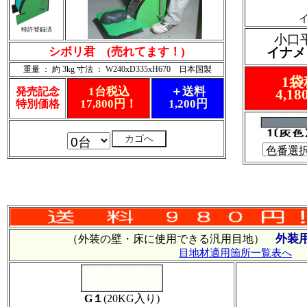
イ
特許登録済
小口
シボリ君 (売れてます！)
イナメ
重量 ： 約 3kg 寸法 ： W240xD335xH670 日本国製
1袋
1台税込
＋送料
発売記念
4,1
17,800円！
1,200円
特別価格
外装
（外装の壁・床に使用できる汎用目地）
目地材適用箇所一覧表へ
G１
(20KG入り)