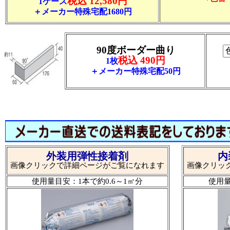
税込 12,580円
1ケース
＋メーカー特殊宅配1680円
90度ボーダー曲り
税込 490円
1枚
＋メーカー特殊宅配50円
外装用弾性接着剤
内
画像クリックで詳細ページがご覧になれます
画像クリッ
使用量目安：1本で約0.6～1㎡分
使用量