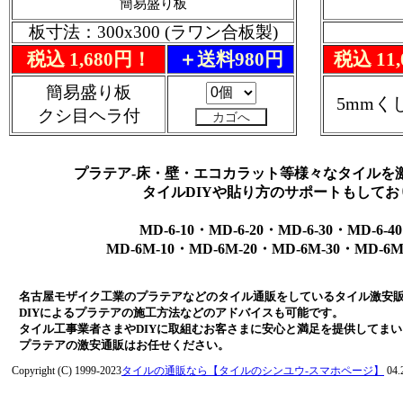
簡易盛り板
板寸法：300x300 (ラワン合板製)
税込 1,680円！
＋送料980円
税込 11
簡易盛り板
5mmく
クシ目ヘラ付
プラテア-床・壁・エコカラット等様々なタイルを
タイルDIYや貼り方のサポートもしてお
MD-6-10・MD-6-20・MD-6-30・MD-6-4
MD-6M-10・MD-6M-20・MD-6M-30・MD-6M
名古屋モザイク工業のプラテアなどのタイル通販をしているタイル激安
DIYによるプラテアの施工方法などのアドバイスも可能です。
タイル工事業者さまやDIYに取組むお客さまに安心と満足を提供してま
プラテアの激安通販はお任せください。
Copyright (C) 1999-2023
タイルの通販なら【タイルのシンユウ-スマホページ】
04.2