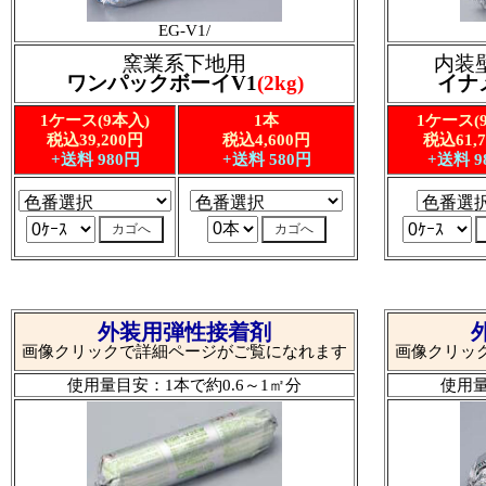
EG-V1/
窯業系下地用
内装
ワンパックボーイV1
(2kg)
イナ
1ケース(9本入)
1本
1ケース(
税込39,200円
税込4,600円
税込61,
+送料 980円
+送料 580円
+送料 9
外装用弾性接着剤
画像クリックで詳細ページがご覧になれます
画像クリッ
使用量目安：1本で約0.6～1㎡分
使用量