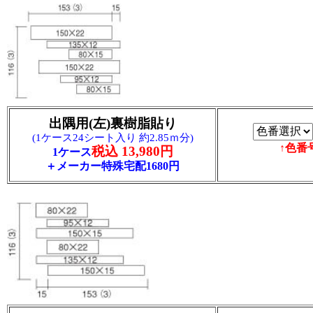
出隅用(左)裏樹脂貼り
(1ケース24シート入り 約2.85ｍ分)
↑色番
税込 13,980円
1ケース
＋メーカー特殊宅配1680円