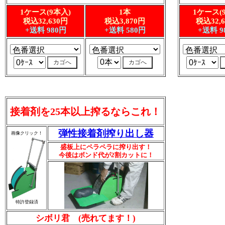
1ケース(9本入)
1本
1ケース(
税込32,630円
税込3,870円
税込32,
+送料 980円
+送料 580円
+送料 9
接着剤を25本以上搾るならこれ！
弾性接着剤搾り出し器
画像クリック！
盛板上にペラペラに搾り出す！
今後はボンド代が2割カットに！
特許登録済
シボリ君 (売れてます！)