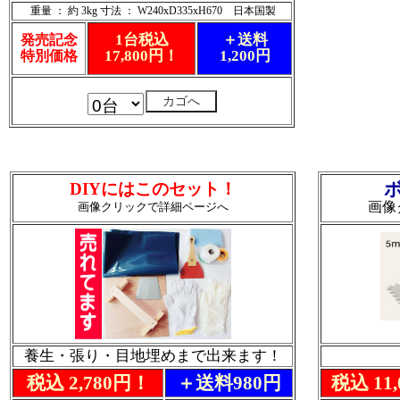
重量 ： 約 3kg 寸法 ： W240xD335xH670 日本国製
1台税込
＋送料
発売記念
17,800円！
1,200円
特別価格
DIYにはこのセット！
画像
画像クリックで詳細ページへ
養生・張り・目地埋めまで出来ます！
税込 2,780円！
＋送料980円
税込 11