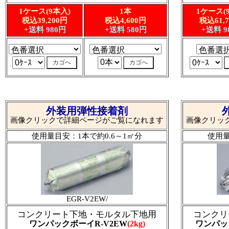
1ケース(9本入)
1本
1ケース(
税込39,200円
税込4,600円
税込61,
+送料 980円
+送料 580円
+送料 9
外装用弾性接着剤
画像クリックで詳細ページがご覧になれます
画像クリッ
使用量目安：1本で約0.6～1㎡分
使用量
EGR-V2EW/
コンクリート下地・モルタル下地用
コンクリ
ワンパックボーイR-V2EW
(2kg)
ワンパッ