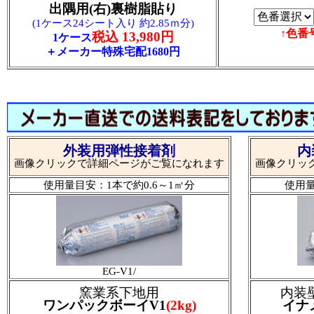
出隅用(右)裏樹脂貼り
(1ケース24シート入り 約2.85ｍ分)
↑色番
税込 13,980円
1ケース
＋メーカー特殊宅配1680円
外装用弾性接着剤
内
画像クリックで詳細ページがご覧になれます
画像クリッ
使用量目安：1本で約0.6～1㎡分
使用量
EG-V1/
窯業系下地用
内装
ワンパックボーイV1
(2kg)
イナ