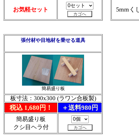
5mmく
お気軽セット
張付材や目地材を乗せる道具
簡易盛り板
板寸法：300x300 (ラワン合板製)
税込 1,680円！
＋送料980円
簡易盛り板
クシ目ヘラ付